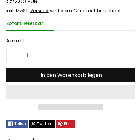
€22,00 EUR
inkl. MwSt.
Versand
wird beim Checkout berechnet
Sofort lieferbar
Anzahl
Verringere
Erhöhe
die
die
In den Warenkorb legen
Menge
Menge
für
für
Copag
Copag
Teilen
Twittern
Pin it
Magnum
Magnum