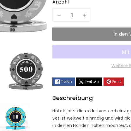
Anzahl
Verringere
Erhöhe
die
die
In den
Menge
Menge
für
für
Weitere 
Unique
Unique
Keramikchips
Keramikch
Teilen
Twittern
Pin it
Beschreibung
Hol dir jetzt die exklusiven und einzi
Set ist weltweit einmalig und wird n
in deinen Händen halten möchtest, da