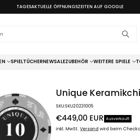
TAGESAKTUELLE ÖFFNUNGSZEITEN AUF GOOGLE
en
EN
SPIELTÜCHER
NEW
SALE
ZUBEHÖR
WEITERE SPIELE
T
Unique Keramikch
SKU:
SKU20231005
€449,00 EUR
Ausverkauft
inkl. MwSt.
Versand
wird beim Checko