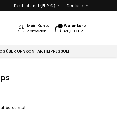
Deutschland (EUR €)
Deutsch
Mein Konto
Warenkorb
0
Anmelden
€0,00 EUR
CG
ÜBER UNS
KONTAKT
IMPRESSUM
ips
ut berechnet