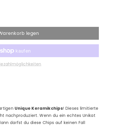
 Warenkorb legen
Bezahlmöglichkeiten
ips
gartigen
Unique Keramikchips
! Dieses limitierte
icht nachproduziert. Wenn du ein echtes Unikat
nn darfst du diese Chips auf keinen Fall