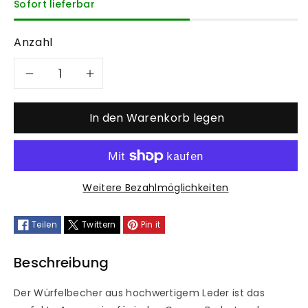
Sofort lieferbar
Anzahl
Verringere
Erhöhe
die
die
In den Warenkorb legen
Menge
Menge
für
für
Weitere Bezahlmöglichkeiten
Würfelbecher
Würfelbecher
Teilen
Twittern
Pin it
Beschreibung
Der Würfelbecher aus hochwertigem Leder ist das